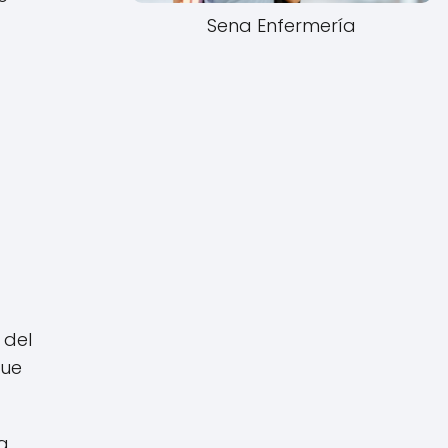
Sena Enfermería
 del
que
a