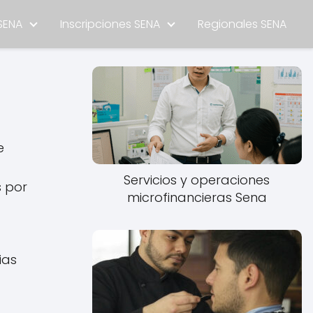
SENA
Inscripciones SENA
Regionales SENA
e
Servicios y operaciones
s por
microfinancieras Sena
ias