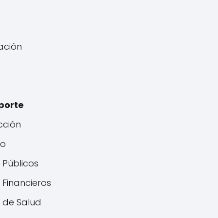
ación
porte
cción
io
 Públicos
 Financieros
s de Salud