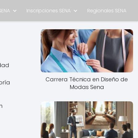
SENA
Inscripciones SENA
Regionales SENA
idad
Carrera Técnica en Diseño de
oría
Modas Sena
n