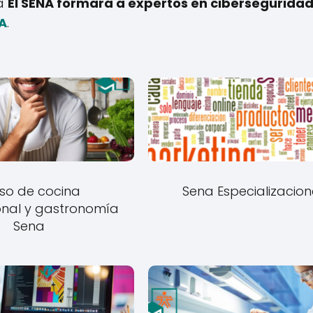
 a
El SENA formará a expertos en cibersegurida
A
.
so de cocina
Sena Especializacion
onal y gastronomía
Sena