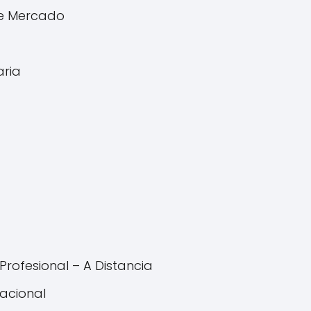
de Mercado
aria
rofesional – A Distancia
nacional