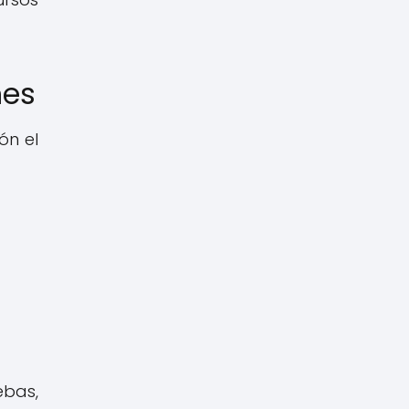
nes
ón el
ebas,