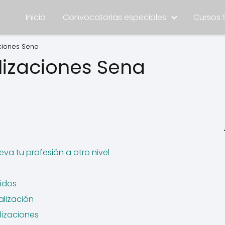
Inicio
Convocatorias especiales
Cursos 
ciones Sena
lizaciones Sena
eva tu profesión a otro nivel
cidos
lización
lizaciones