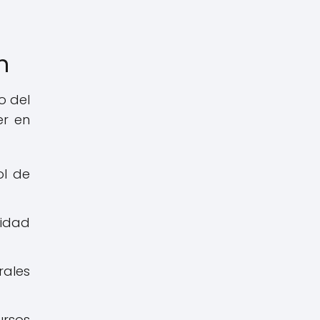
n
o del
er en
ol de
ridad
rales
ursos